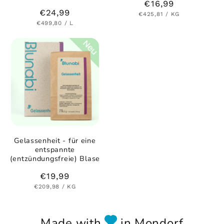
Normaler
€16,99
Normaler
€24,99
GRUNDPREIS
PRO
€425,81
/
KG
Preis
GRUNDPREIS
PRO
€499,80
/
L
Preis
Gelassenheit - für eine
entspannte
(entzündungsfreie) Blase
Normaler
€19,99
GRUNDPREIS
PRO
€209,98
/
KG
Preis
Made with
in Mondorf